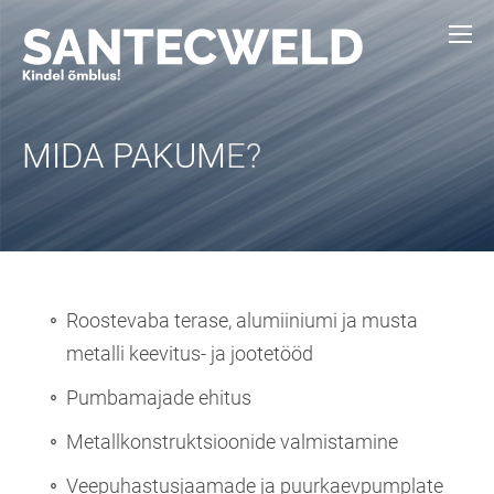
MIDA PAKUM
E?
Roostevaba terase, alumiiniumi ja musta
metalli keevitus- ja jootetööd
Pumbamajade ehitus
Metallkonstruktsioonide valmistamine
Veepuhastusjaamade ja puurkaevpumplate